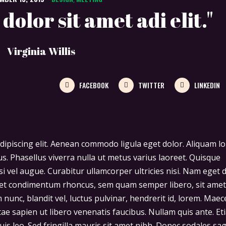
olor sit amet adi elit."
Virginia Willis
FACEBOOK
TWITTER
LINKEDIN
dipiscing elit. Aenean commodo ligula eget dolor. Aliquam l
llus. Phasellus viverra nulla ut metus varius laoreet. Quisque
si vel augue. Curabitur ullamcorper ultricies nisi. Nam eget d
get condimentum rhoncus, sem quam semper libero, sit amet
unc, blandit vel, luctus pulvinar, hendrerit id, lorem. Mae
tae sapien ut libero venenatis faucibus. Nullam quis ante. Et
uis leo. Sed fringilla mauris sit amet nibh. Donec sodales sag