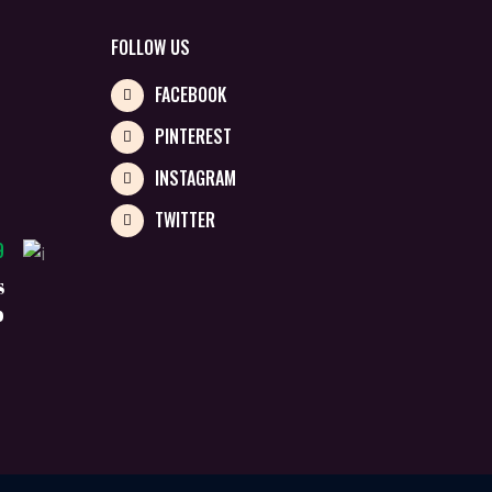
FOLLOW US
FACEBOOK
PINTEREST
INSTAGRAM
TWITTER
9
s
p