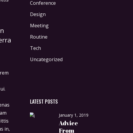
Conference
Design
Meeting
an
Routine
erra
Tech
Uncategorized
orem
ui.
LATEST POSTS
cenas
iam
January 1, 2019
ittis
Advice
s in,
From