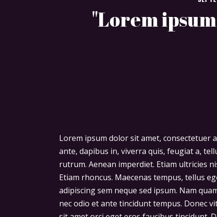
"Lorem ipsum d
Lorem ipsum dolor sit amet, consectetuer a
ante, dapibus in, viverra quis, feugiat a, te
rutrum. Aenean imperdiet. Etiam ultricies ni
Etiam rhoncus. Maecenas tempus, tellus e
adipiscing sem neque sed ipsum. Nam quam n
nec odio et ante tincidunt tempus. Donec vi
sit amet orci eget eros faucibus tincidunt. D