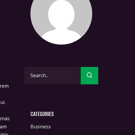
Search
for:
orem
ui.
CATEGORIES
cenas
Business
iam
ittis