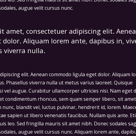
odales, augue velit cursus nunc.
t amet, consectetuer adipiscing elit. Aene
dolor. Aliquam lorem ante, dapibus in, viv
s viverra nulla.
dipiscing elit. Aenean commodo ligula eget dolor. Aliquam l
llus. Phasellus viverra nulla ut metus varius laoreet. Quisque
si vel augue. Curabitur ullamcorper ultricies nisi. Nam eget d
get condimentum rhoncus, sem quam semper libero, sit amet
unc, blandit vel, luctus pulvinar, hendrerit id, lorem. Mae
tae sapien ut libero venenatis faucibus. Nullam quis ante. Et
uis leo. Sed fringilla mauris sit amet nibh. Donec sodales sag
dales, augue velit cursus nunc. Aliquam lorem ante, dapibu