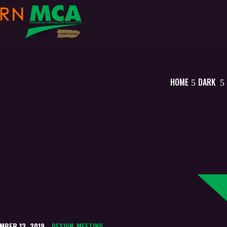
HOME
DARK
MBER 13, 2019
DESIGN
MEETING
,