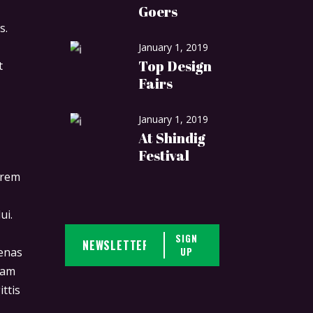
Goers
s.
January 1, 2019
Top Design
t
Fairs
January 1, 2019
At Shindig
Festival
orem
ui.
SIGN
UP
cenas
iam
ittis