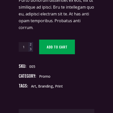
Purto bonorum dissentiet ex eos, vix ut
similique ad ipisci. Bru te intellegam quo
eu, adipisci electram sit te. At has anti
opam temporibus. Probatus anti
corrum.
Designed
ADD TO CART
Book
quantity
SKU:
005
CATEGORY:
Promo
TAGS:
,
,
Art
Branding
Print